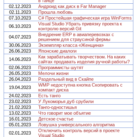
в танце
02.12.2023
Андроид как диск в Far Manager
02.11.2023
Прошла любовь
07.10.2023
C# Простейшая графическая игра WinForms
Visual Studio Убрать привязку проекта к
06.10.2023
контролю версий Git
Внедрение ERP в авиаперевозках с
04.07.2023
решением для страусиной фермы
30.06.2023
Экземпляр класса «Женщина»
26.06.2023
Японские диалоги
Как зарабатывать творчеством. На каких
14.06.2023
сайтах продавать изделия ручной работы?
02.06.2023
Программисты шутят
26.05.2023
Мелочи жизни
26.04.2023
Раздельный вид в Скайпе
WMP недоступна кнопка Скопировать с
19.04.2023
компакт диска
24.02.2023
Есть танго
23.02.2023
У Лукоморья дуб срубили
21.02.2023
Танго-одностишья
13.02.2023
Что говорит мое объятие
16.01.2023
Детское счастье
05.01.2023
Ловушка универсального алгоритма
Отключить контроль версий в проекте
02.01.2023
Visual Studio