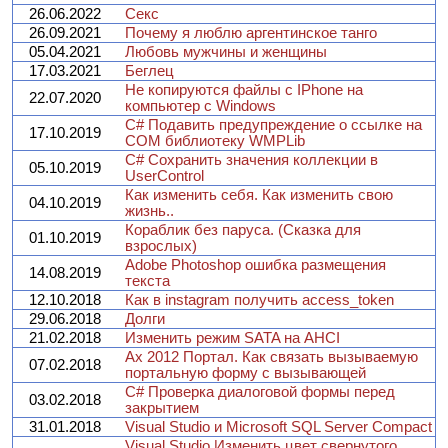
26.06.2022
Секс
26.09.2021
Почему я люблю аргентинское танго
05.04.2021
Любовь мужчины и женщины
17.03.2021
Беглец
Не копируются файлы с IPhone на
22.07.2020
компьютер с Windows
C# Подавить предупреждение о ссылке на
17.10.2019
COM библиотеку WMPLib
C# Сохранить значения коллекции в
05.10.2019
UserControl
Как изменить себя. Как изменить свою
04.10.2019
жизнь..
Кораблик без паруса. (Сказка для
01.10.2019
взрослых)
Adobe Photoshop ошибка размещения
14.08.2019
текста
12.10.2018
Как в instagram получить access_token
29.06.2018
Долги
21.02.2018
Изменить режим SATA на AHCI
Ax 2012 Портал. Как связать вызываемую
07.02.2018
портальную форму с вызывающей
C# Проверка диалоговой формы перед
03.02.2018
закрытием
31.01.2018
Visual Studio и Microsoft SQL Server Compact
Visual Studio Изменить цвет свернутого