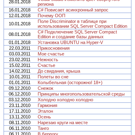
28.01.2018
региона
16.01.2018
C# Повисает асинхронный запрос
12.01.2018
Почему ООП
Поле Discriminator в таблице при
10.01.2018
использовании SQL Server Compact Edition
C# Подключение SQL Server Compact
08.01.2018
Edition и создание базы данных
01.01.2018
Установка UBUNTU на Hyper-V
22.03.2011
Прикосновения
03.03.2011
Мое счастье
23.02.2011
Нежность
15.02.2011
Счастье
14.02.2011
До свидания, крыша
10.01.2011
Полеты во сне
01.01.2011
Колыбельная (осторожно! 18+)
09.12.2010
Снежок
06.12.2010
Принципы многопользовательской среды
03.12.2010
Холодно холодно холодно
23.11.2010
Гармония
17.11.2010
Эталон
13.11.2010
Осень
08.11.2010
Нарезаю круги на месте
06.11.2010
Танго
06.11.2010
В берлогу