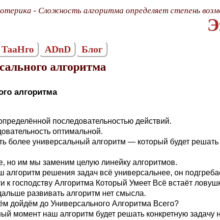
отерика - Сложность алгоритма определяет степень возм
Э
ТаaНго
ADnD
Блог
сального алгоритма
ого алгоритма
определённой последовательностью действий.
довательность оптимальной.
ь более универсальный алгоритм — который будет решать к
е, но им мы заменим целую линейку алгоритмов.
 алгоритм решения задач всё универсальнее, он подгреба
ти к господству Алгоритма Который Умеет Всё встаёт ловуш
 дальше развивать алгоритм нет смысла.
тём дойдём до Универсального Алгоритма Всего?
ый момент наш алгоритм будет решать конкретную задачу н