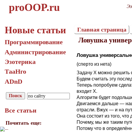
proOOP.ru
Эз
Новые статьи
Главная страница
Ловушка универ
Программирование
Администрирование
Ловушка универсальн
Эзотерика
(сперто из нета)
ТаaНго
Задачу Х можно решить 
Будем считать эту после
ADnD
Теперь попробуем сделат
входит Х.
Алгоритм будет подольш
Двигаемся дальше — наш
Все статьи
отрасли. Вжух — и на пу
Она состоит из того, что
Почему, мы же таким пу
Почитать еще:
Потому что в определённ