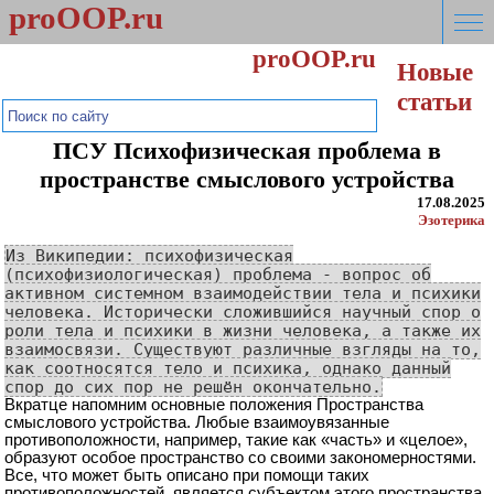
proOOP.ru
proOOP.ru
Новые
Мысли шире!
статьи
ПСУ Психофизическая проблема в
пространстве смыслового устройства
17.08.2025
Эзотерика
Из Википедии: психофизическая
(психофизиологическая) проблема - вопрос об
активном системном взаимодействии тела и психики
человека. Исторически сложившийся научный спор о
роли тела и психики в жизни человека, а также их
взаимосвязи. Существуют различные взгляды на то,
как соотносятся тело и психика, однако данный
спор до сих пор не решён окончательно.
Вкратце напомним основные положения Пространства
смыслового устройства. Любые взаимоувязанные
противоположности, например, такие как «часть» и «целое»,
образуют особое пространство со своими закономерностями.
Все, что может быть описано при помощи таких
противоположностей, является субъектом этого пространства.