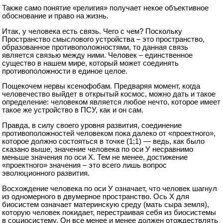
Также само понятие «религия» получает некое объективное
обоснование и право на жизнь.
Итак, у человека есть связь. Чего с чем? Поскольку
Пространство смыслового устройства – это пространство,
образованное противоположностями, то данная связь
является связью между ними. Человек – единственное
существо в нашем мире, который может соединять
противоположности в единое целое.
Пощекочем нервы ксенофобам. Предваряя момент, когда
человечество выйдет в открытый космос, можно дать и такое
определение: человеком является любое нечто, которое имеет
такое же устройство в ПСУ, как и он сам.
Правда, в силу своего уровня развития, соединение
противоположностей человеком пока далеко от «проектного»,
которое должно состояться в точке (1;1) — ведь, как было
сказано выше, значение человека по оси У несравнимо
меньше значения по оси Х. Тем не менее, достижение
«проектного» значения – это всего лишь вопрос
эволюционного развития.
Восхождение человека по оси У означает, что человек шагнул
из одномерного в двумерное пространство. Ось Х для
биосистем означает материнскую среду (мать сыра земля),
которую человек покидает, перестраивая себя из биосистемы
в социосистему. Он все менее и менее должен отождествлять