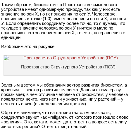
Таким образом, биосистемы в Пространстве смыслового
устройства имеют одномерную природу, так как у них есть
значение по оси Х, но нет значения по оси У. Человек же,
появившись в точке (1;0), имеет значение и по оси Х, и по оси
У. Если определить координату более точно, то я думаю, что
текущее значение человека по оси У ничтожно мало по
сравнению с его значением по оси Х, то есть, по сравнению с
единицей.
Изобразим это на рисунке:
Пространство Структурного Устройства (ПСУ)
Зеленым цветом мы обозначим вектор развития биосистем, а
красным — вектор развития человека. Данная схема сразу
показывает, в чем отличие человека от биосистем: у человека
появляется нечто, чего нет ни у животных, ни у растений – у
него есть связь (выделена синим цветом).
Обратим внимание, что на латыни глагол «связывать,
соединять» звучит как «religare», от которого произошло слово
«религия». Это, кстати, может дать ответ на вопрос: есть ли у
животных религия? Ответ отрицательный.