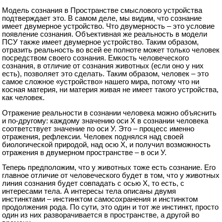
Модель сознания в Пространстве смыслового устройства
подтверждает это. В самом деле, мы видим, что сознание
имеет двумерное устройство. Что двумерность – это условие
появление сознания. Объективная же реальность в модели
ПСУ также имеет двумерное устройство. Таким образом,
отразить реальность во всей ее полноте может только человек
посредством своего сознания. Емкость человеческого
сознания, в отличие от сознания животных (если оно у них
есть), позволяет это сделать. Таким образом, человек – это
самое сложное «устройство» нашего мира, потому что ни
косная материя, ни материя живая не имеет такого устройства,
как человек.
Отражение реальности в сознании человека можно объяснить
и по-другому: каждому значению оси Х в сознании человека
соответствует значение по оси У. Это – процесс именно
отражения, рефлексии. Человек поднялся над своей
биологической природой, над осю Х, и получил возможность
отражения в двумерном пространстве – в оси У.
Теперь предположим, что у животных тоже есть сознание. Его
главное отличие от человеческого будет в том, что у животных
линия сознания будет совпадать с осью Х, то есть, с
интересами тела. А интересы тела описаны двумя
инстинктами – инстинктом самосохранения и инстинктом
продолжения рода. По сути, это один и тот же инстинкт, просто
один из них разворачивается в пространстве, а другой во