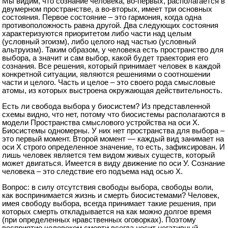
Мы видим, что сознание человека, во-первых, располагается в
двумерном пространстве, а во-вторых, имеет три основных
состояния. Первое состояние – это гармония, когда одна
противоположность равна другой. Два следующих состояния
характеризуются приоритетом либо части над целым
(условный эгоизм), либо целого над частью (условный
альтруизм). Таким образом, у человека есть пространство для
выбора, а значит и сам выбор, какой будет траектория его
сознания. Все решения, который принимает человек в каждой
конкретной ситуации, являются решениями о соотношении
части и целого. Часть и целое – это своего рода смысловые
атомы, из которых выстроена окружающая действительность.
Есть ли свобода выбора у биосистем? Из представленной
схемы видно, что нет, потому что биосистемы располагаются в
модели Пространства смыслового устройства на оси Х.
Биосистемы одномерны. У них нет пространства для выбора –
это первый момент. Второй момент — каждый вид занимает на
оси Х строго определенное значение, то есть, зафиксирован. И
лишь человек является тем видом живых существ, который
может двигаться. Имеется в виду движение по оси У. Сознание
человека – это следствие его подъема над осью Х.
Вопрос: в силу отсутствия свободы выбора, свободы воли,
как воспринимается жизнь и смерть биосистемами? Человек,
имея свободу выбора, всегда принимает такие решения, при
которых смерть откладывается на как можно долгое время
(при определенных нравственных оговорках). Поэтому
восприятие человеком смерти всегда носит негативный