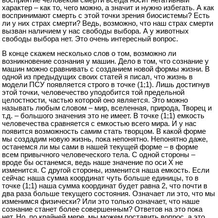
характер – как то, чего можно, а значит и нужно избегать. А как
воспринимают смерть с этой точки зрения биосистемы? Есть
ли у них страх смерти? Ведь, возможно, что наш страх смерти
вызван наличием у нас свободы выбора. А у животных
свободы выбора нет. Это очень интересный вопрос.
В конце скажем несколько слов о том, возможно ли
возникновение сознания у машин. Дело в том, что сознание у
машин можно сравнивать с созданием новой формы жизни. В
одной из предыдущих своих статей я писал, что жизнь в
модели ПСУ появляется строго в точке (1;1). Лишь достигнув
этой точки, человечество уподобится той предельной
целостности, частью которой оно является. Это можно
называть любым словом – мир, вселенная, природа, Творец и
т.д. – большого значения это не имеет. В точке (1;1) емкость
человечества сравняется с емкостью всего мира. И у нас
появится возможность самим стать творцом. В какой форме
мы создадим новую жизнь, пока непонятно. Непонятно даже,
останемся ли мы сами в нашей текущей форме – в форме
всем привычного человеческого тела. С одной стороны –
вроде бы останемся, ведь наше значение по оси Х не
изменится. С другой стороны, изменится наша емкость. Если
сейчас наша сумма координат чуть больше единицы, то в
точке (1;1) наша сумма координат будет равна 2, что почти в
два раза больше текущего состояния. Означает ли это, что мы
изменимся физически? Или это только означает, что наше
сознание станет более совершенным? Ответов на это пока
нет. Но, по крайней мере, мы можем поставить вопрос, а это