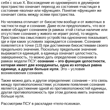
себя с осью Х. Восхождение из одномерного в двумерное
пространство означает переход из состояния «частица» в
состояние «волна» или «функция». Понятие «функция» же
означает связь между осями пространства.
Но человека отличает от биосистем вообще и от животных в
частности еще и сознание. Даже если предположить, что все
живое обладает сознанием (в рамках этой статьи наличие или
отсутствие сознания у живого не играет роли), то модель
Пространства смыслового устройства однозначно показывает,
где и при каких условиях зарождается сознание. Сознание
появляется в точке (1;0) при достижении биосистемами своего
предельного значения. Поскольку предельное значение
выражается единицей, а единица означает целостность,
завершенность, то можно дать определение сознанию в
рамках модели ПСУ:
сознание – это функция целостности,
которая имеет две координаты, одна из которых равна
единице, а другая больше нуля
. Это – условия
возникновения сознания.
Также можно дать и другое определение: сознание – это связь
между противоположностями; условием появления сознания
является достижение одной из противоположностей единицы,
другая противоположность при этом должна иметь значение
больше нуля.
Рассмотрим ПСУ в раскладке «тело-психика».