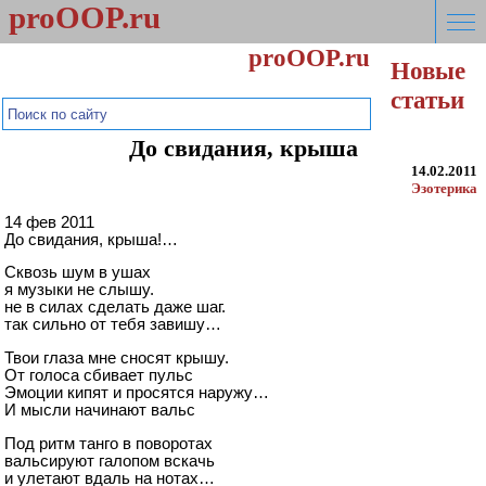
proOOP.ru
proOOP.ru
Новые
Мысли шире!
статьи
До свидания, крыша
14.02.2011
Эзотерика
14 фев 2011
До свидания, крыша!…
Сквозь шум в ушах
я музыки не слышу.
не в силах сделать даже шаг.
так сильно от тебя завишу…
Твои глаза мне сносят крышу.
От голоса сбивает пульс
Эмоции кипят и просятся наружу…
И мысли начинают вальс
Под ритм танго в поворотах
вальсируют галопом вскачь
и улетают вдаль на нотах…