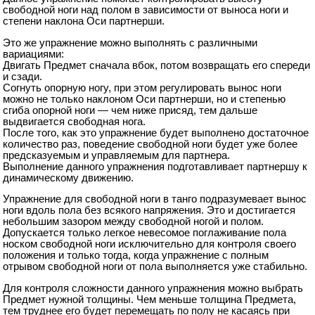
свободной ноги над полом в зависимости от выноса ноги и
степени наклона Оси партнерши.
Это же упражнение можно выполнять с различными
вариациями:
Двигать Предмет сначала вбок, потом возвращать его спереди
и сзади.
Согнуть опорную ногу, при этом регулировать вынос ноги
можно не только наклоном Оси партнерши, но и степенью
сгиба опорной ноги — чем ниже присяд, тем дальше
выдвигается свободная нога.
После того, как это упражнение будет выполнено достаточное
количество раз, поведение свободной ноги будет уже более
предсказуемым и управляемым для партнера.
Выполнение данного упражнения подготавливает партнершу к
динамическому движению.
Упражнение для свободной ноги в танго подразумевает вынос
ноги вдоль пола без всякого напряжения. Это и достигается
небольшим зазором между свободной ногой и полом.
Допускается только легкое невесомое поглаживание пола
носком свободной ноги исключительно для контроля своего
положения и только тогда, когда упражнение с полным
отрывом свободной ноги от пола выполняется уже стабильно.
Для контроля сложности данного упражнения можно выбрать
Предмет нужной толщины. Чем меньше толщина Предмета,
тем труднее его будет перемещать по полу не касаясь при