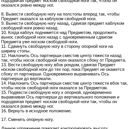
пододвигая предмет носком свободной ноги так, чтобы он
оказался ровно между ног.
8. Вывести свободную ногу на полстопы вперед так, чтобы
Предмет оказался за каблуком свободной ноги.
9. Вынести свободную ногу назад, сдвигая предмет каблуком
свободной ноги ровно назад.
10. Когда каблук поднимется над Предметом, продолжить
вынос свободной ноги назад с одновременным сдвигом
Предмета уже носком свободной ноги.
11. Сдвинуть свободную ногу в сторону опорной ноги на
ширину стопы.
12. Наклонить Ось партнерши сместив центр тяжести назад
так, чтобы носок свободной ноги оказался сбоку от Предмета.
13. Вести свободную ногу вбок рондом, сдвигая Предмет
носком свободной ноги до тех пор, пока Предмет не окажется
сбоку от партнерши. Одновременно выравнивать Ось
партнерши до вертикали.
14. Наклонить Ось партнерши сместив центр тяжести вбок так,
чтобы носок свободной ноги оказался за Предметом.
15. Подвести свободную ногу к опорной, одновременно
выравнивая Ось партнерши до вертикального положения и
пододвигая предмет носком свободной ноги так, чтобы он
оказался ровно между ног.
16. Вернуть в исходное положение.
17. Сменить опорную ногу.
Данное упражнение помогает контролировать высоту