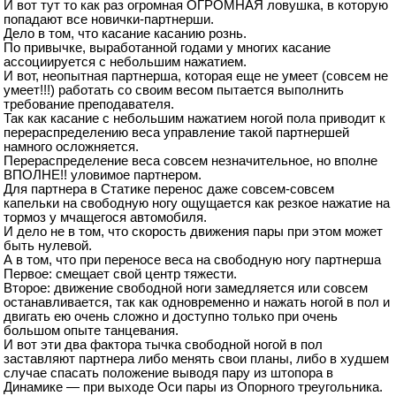
И вот тут то как раз огромная ОГРОМНАЯ ловушка, в которую
попадают все новички-партнерши.
Дело в том, что касание касанию рознь.
По привычке, выработанной годами у многих касание
ассоциируется с небольшим нажатием.
И вот, неопытная партнерша, которая еще не умеет (совсем не
умеет!!!) работать со своим весом пытается выполнить
требование преподавателя.
Так как касание с небольшим нажатием ногой пола приводит к
перераспределению веса управление такой партнершей
намного осложняется.
Перераспределение веса совсем незначительное, но вполне
ВПОЛНЕ!! уловимое партнером.
Для партнера в Статике перенос даже совсем-совсем
капельки на свободную ногу ощущается как резкое нажатие на
тормоз у мчащегося автомобиля.
И дело не в том, что скорость движения пары при этом может
быть нулевой.
А в том, что при переносе веса на свободную ногу партнерша
Первое: смещает свой центр тяжести.
Второе: движение свободной ноги замедляется или совсем
останавливается, так как одновременно и нажать ногой в пол и
двигать ею очень сложно и доступно только при очень
большом опыте танцевания.
И вот эти два фактора тычка свободной ногой в пол
заставляют партнера либо менять свои планы, либо в худшем
случае спасать положение выводя пару из штопора в
Динамике — при выходе Оси пары из Опорного треугольника.