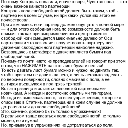
Поэтому Контроль пола или, иначе говоря, Чувство пола — это
очень важное качество партнерши.
Контроль пола свободной ногой должен быть таким, чтобы
партнер ни в коем случае, ни при каких условиях этого не
почувствовал.
При этом вынос ноги партнер должен ощущать в полной мере
— и для этого свободная нога по возможности должна быть
прямая, так как при выпрямлении ноги центр тяжести
свободной ноги смещается максимально далеко от Оси
партнерши и это позволяет почувствовать партнеру все
движения свободной ноги партнерши наиболее надежно.
Возвращаясь к метафоре о движении листа бумаги под
свободной ногой:
Почему-то почти никто из преподавателей не говорит при этом
о том, что НАЖИМАТЬ на этот лист бумаги нельзя!
То есть двигать лист бумаги можно и нужно, но двигать так,
чтобы при этом не давить на него, а лишь легонько задевать
по верхней поверхности, словно смахивая с пола, а не
вытирая въевшуюся в пол грязь тряпкой.
Вот эта разница и остается непонятой партнершами-
новичками. А иногда и достаточно опытными тангерами.
Исходя из вышесказанного, во всех упражнениях, которые я
описываю в Статике, партнерша ни в коем случае не должна
дотрагиваться до пола свободной ногой.
Это, конечно, должно быть только в упражнениях!
В реальном танце касаться пола свободной ногой не только
можно, но и нужно!
Но, привыкнув в упражнениях не дотрагиваться до пола,