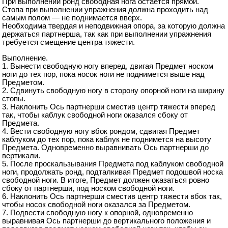
При выполнении ронд свободная нога остается прямой.
Стопа при выполнении упражнения должна проходить над
самым полом — не поднимается вверх.
Необходима твердая и неподвижная опора, за которую должна
держаться партнерша, так как при выполнении упражнения
требуется смещение центра тяжести.
Выполнение.
1. Вынести свободную ногу вперед, двигая Предмет носком
ноги до тех пор, пока носок ноги не поднимется выше над
Предметом.
2. Сдвинуть свободную ногу в сторону опорной ноги на ширину
стопы.
3. Наклонить Ось партнерши сместив центр тяжести вперед
так, чтобы каблук свободной ноги оказался сбоку от
Предмета.
4. Вести свободную ногу вбок рондом, сдвигая Предмет
каблуком до тех пор, пока каблук не поднимется на высоту
Предмета. Одновременно выравнивать Ось партнерши до
вертикали.
5. После проскальзывания Предмета под каблуком свободной
ноги, продолжать ронд, подталкивая Предмет подошвой носка
свободной ноги. В итоге, Предмет должен оказаться ровно
сбоку от партнерши, под носком свободной ноги.
6. Наклонить Ось партнерши сместив центр тяжести вбок так,
чтобы носок свободной ноги оказался за Предметом.
7. Подвести свободную ногу к опорной, одновременно
выравнивая Ось партнерши до вертикального положения и